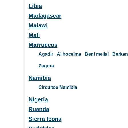
Libia
Madagascar
Malawi
Mali
Marruecos
Agadir
Al hoceima
Beni mellal
Berkan
Zagora
Namibia
Circuitos Namibia
Nigeria
Ruanda
Sierra leona