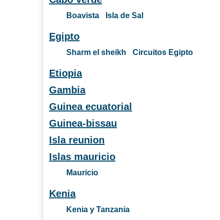
Boavista
Isla de Sal
Egipto
Sharm el sheikh
Circuitos Egipto
Etiopia
Gambia
Guinea ecuatorial
Guinea-bissau
Isla reunion
Islas mauricio
Mauricio
Kenia
Kenia y Tanzania