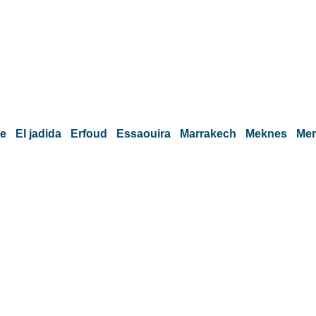
e
El jadida
Erfoud
Essaouira
Marrakech
Meknes
Me