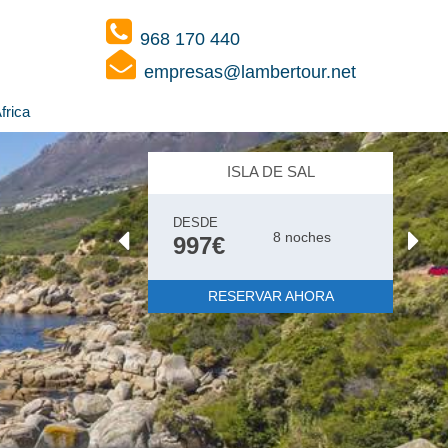
968 170 440
empresas@lambertour.net
frica
MAURICIO
DESDE
8 noches
1285€
Media Pensión
RESERVAR AHORA