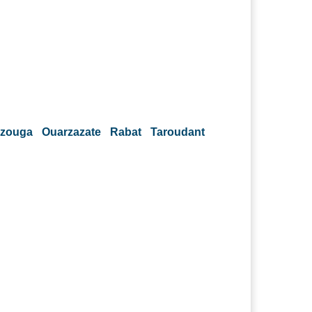
rzouga
Ouarzazate
Rabat
Taroudant