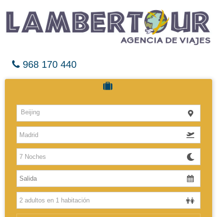
968 170 440
Cruceros
Beijing
Hoteles
Vuelos
El Caribe
Europa
Africa