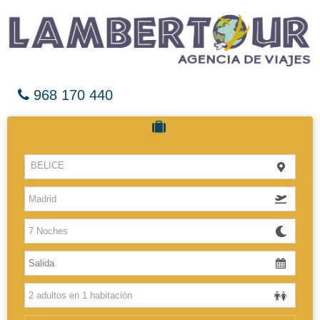
968 170 440
Cruceros
BELICE
Hoteles
Vuelos
El Caribe
Europa
Africa