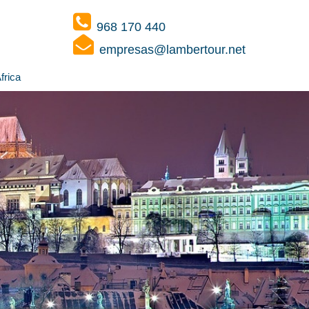
968 170 440
empresas@lambertour.net
frica