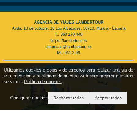
AGENCIA DE VIAJES LAMBERTOUR
Avda. 13 de octubre, 10 Los Alcazares, 30710, Murcia - España
T.: 968 170 440
https://lambertour.es
empresas@lambertour.net
MU 061-2-06
Utilizamos cookies propias y de terceros para realizar análisis de
uso, medición y publicidad de nuestra web para mejorar nuestros
servicios.
Política de cookies
Configurar cookies
Rechazar todas
Aceptar todas
Pago Seguro