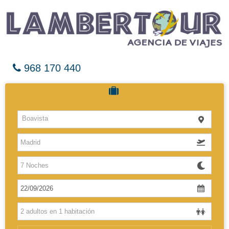
968 170 440
Cruceros
Boavista
Hoteles
Vuelos
El Caribe
Europa
Africa