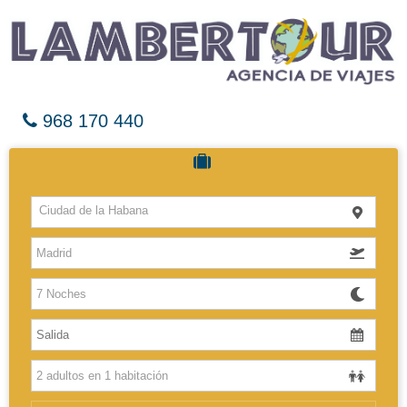
968 170 440
Cruceros
Ciudad de la Habana
Hoteles
Vuelos
El Caribe
Europa
Africa