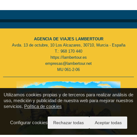
AGENCIA DE VIAJES LAMBERTOUR
Avda. 13 de octubre, 10 Los Alcazares, 30710, Murcia - España
T.: 968 170 440
https://lambertour.es
empresas@lambertour.net
MU 061-2-06
Utilizamos cookies propias y de terceros para realizar análisis de
uso, medición y publicidad de nuestra web para mejorar nuestros
servicios.
Política de cookies
Configurar cookies
Rechazar todas
Aceptar todas