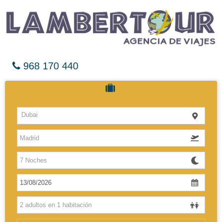
968 170 440
Cruceros
Dubai
Hoteles
Vuelos
El Caribe
Europa
Africa