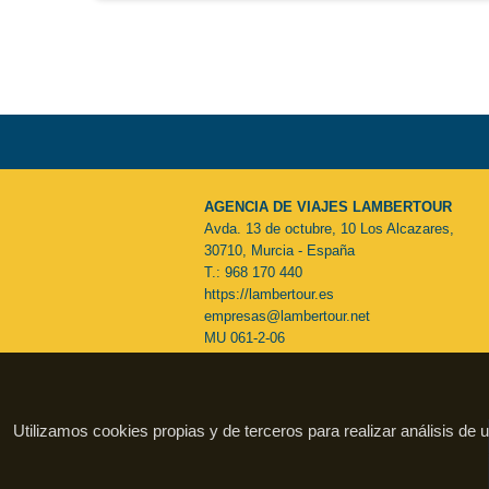
AGENCIA DE VIAJES LAMBERTOUR
Avda. 13 de octubre, 10 Los Alcazares,
30710, Murcia - España
T.: 968 170 440
https://lambertour.es
empresas@lambertour.net
MU 061-2-06
Utilizamos cookies propias y de terceros para realizar análisis de