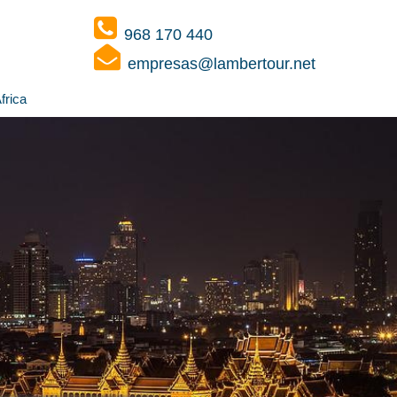
968 170 440
empresas@lambertour.net
frica