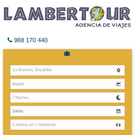
968 170 440
Cruceros
La Romana, Bayahibe
Hoteles
Vuelos
El Caribe
Europa
Africa