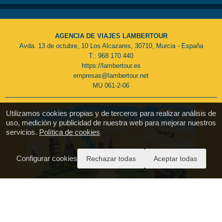
AGENCIA DE VIAJES LAMBERTOUR
Avda. 13 de octubre, 10 Los Alcazares, 30710, Murcia - España
T.: 968 170 440
https://lambertour.es
empresas@lambertour.net
MU 061-2-06
Utilizamos cookies propias y de terceros para realizar análisis de
uso, medición y publicidad de nuestra web para mejorar nuestros
servicios.
Política de cookies
Configurar cookies
Rechazar todas
Aceptar todas
Pago Seguro