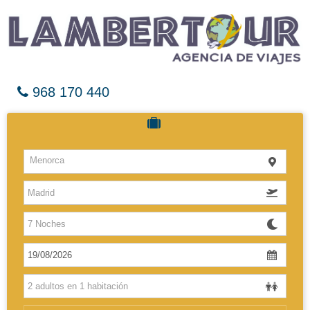
968 170 440
Cruceros
Menorca
Hoteles
Vuelos
El Caribe
Europa
Africa