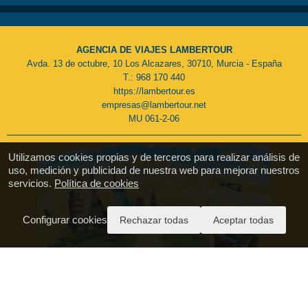
AGENCIA DE VIAJES LAMBERTOUR
Avda. 13 de octubre, 10 Los Alcazares, 30710, Murcia - España
T.: 968 170 440
https://lambertour.es
empresas@lambertour.net
MU 061-2-06
Utilizamos cookies propias y de terceros para realizar análisis de
uso, medición y publicidad de nuestra web para mejorar nuestros
servicios.
Política de cookies
Configurar cookies
Rechazar todas
Aceptar todas
Pago Seguro