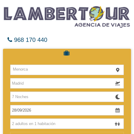
968 170 440
Cruceros
Menorca
Hoteles
Vuelos
El Caribe
Europa
Africa