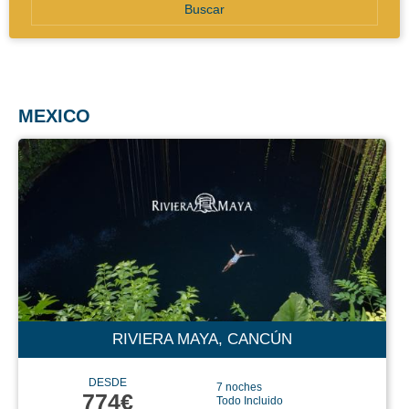
Buscar
MEXICO
RIVIERA MAYA, CANCÚN
DESDE
7 noches
774€
Todo Incluido