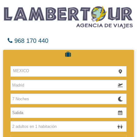
968 170 440
Cruceros
MEXICO
Hoteles
Vuelos
El Caribe
Europa
Africa