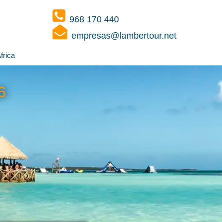
968 170 440
empresas@lambertour.net
frica
6