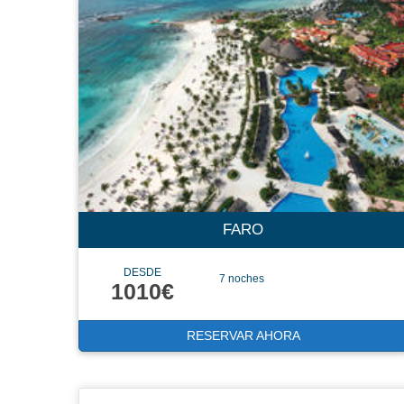
FARO
DESDE
7 noches
1010€
RESERVAR AHORA