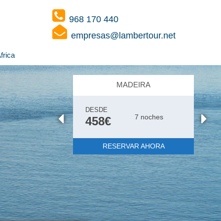
968 170 440
empresas@lambertour.net
frica
OPORTO
DESDE
7 noches
Sólo
513€
Alojamiento
RESERVAR AHORA