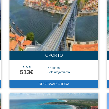
OPORTO
DESDE
7 noches
513€
Sólo Alojamiento
RESERVAR AHORA