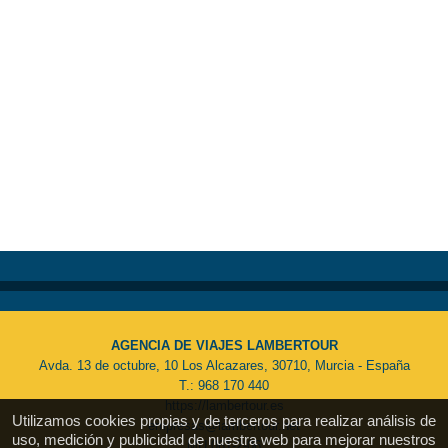
AGENCIA DE VIAJES LAMBERTOUR
Avda. 13 de octubre, 10 Los Alcazares, 30710, Murcia - España
T.: 968 170 440
https://lambertour.es
Utilizamos cookies propias y de terceros para realizar análisis de
empresas@lambertour.net
uso, medición y publicidad de nuestra web para mejorar nuestros
MU 061-2-06