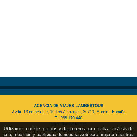
AGENCIA DE VIAJES LAMBERTOUR
Avda. 13 de octubre, 10 Los Alcazares, 30710, Murcia - España
T.: 968 170 440
https://lambertour.es
Utilizamos cookies propias y de terceros para realizar análisis de
empresas@lambertour.net
uso, medición y publicidad de nuestra web para mejorar nuestros
MU 061-2-06