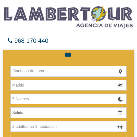
968 170 440
Cruceros
Santiago de cuba
Hoteles
Vuelos
El Caribe
Europa
Africa