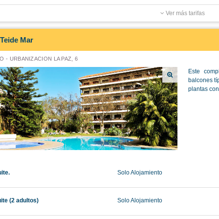
Ver más tarifas
Teide Mar
 - URBANIZACION LA PAZ, 6
Este comp
balcones tí
plantas con
ite.
Solo Alojamiento
ite (2 adultos)
Solo Alojamiento