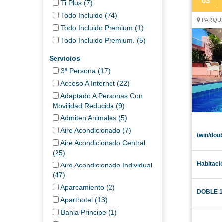
03
Ti Plus (7)
Todo Incluido (74)
PARQUE
Todo Incluido Premium (1)
Todo Incluido Premium. (5)
Servicios
3ª Persona (17)
Acceso A Internet (22)
Adaptado A Personas Con
Movilidad Reducida (9)
Admiten Animales (5)
Aire Acondicionado (7)
twin/dou
Aire Acondicionado Central
(25)
Habitaci
Aire Acondicionado Individual
(47)
Aparcamiento (2)
DOBLE 
Aparthotel (13)
Bahia Principe (1)