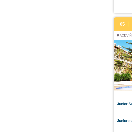
05
ACEVIÑO
Junior Su
Junior su