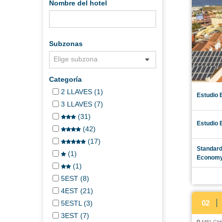
Nombre del hotel
Subzonas
Elige subzona
Categoría
2 LLAVES (1)
Estudio 
3 LLAVES (7)
(31)
Estudio 
(42)
(17)
Standard
(1)
Economy
(1)
5EST (8)
4EST (21)
02
5ESTL (3)
3EST (7)
MELCHO