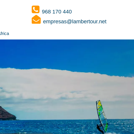
968 170 440
empresas@lambertour.net
frica