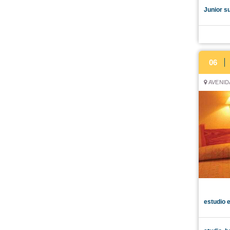
Junior s
06
AVENID
estudio 