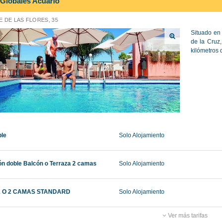
Globales Acuario
 DE LAS FLORES, 35
Situado en 
de la Cruz,
kilómetros 
ble
Solo Alojamiento
ón doble Balcón o Terraza 2 camas
Solo Alojamiento
1 O 2 CAMAS STANDARD
Solo Alojamiento
Ver más tarifas