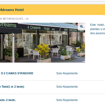
4dreams Hotel
N BETHENCOURT,, 14
Este hotel
plantas y u
dos ascenso
1 O 2 CAMAS STANDARD
Solo Alojamiento
r Twin(1 or 2 beds)
Solo Alojamiento
oom. 2 beds.
Solo Alojamiento