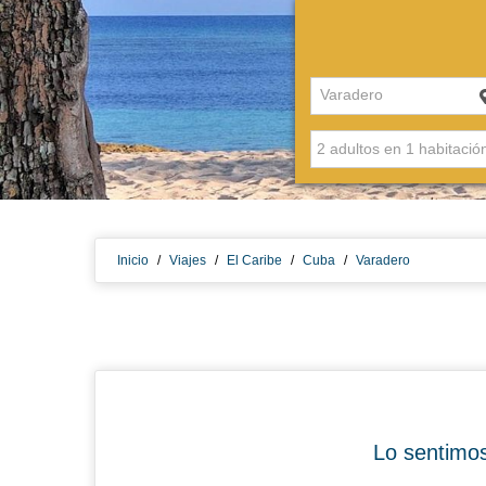
Varadero
Inicio
/
Viajes
/
El Caribe
/
Cuba
/
Varadero
Lo sentimos