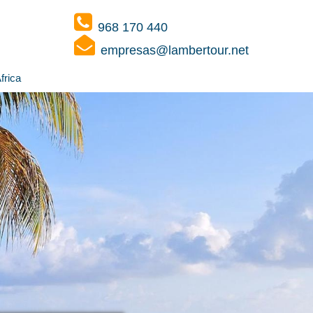
968 170 440
empresas@lambertour.net
frica