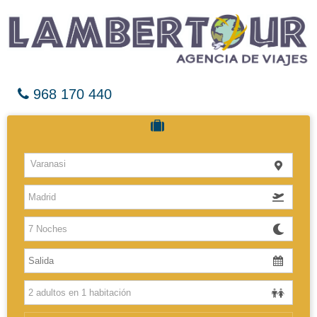
968 170 440
Cruceros
Varanasi
Hoteles
Vuelos
El Caribe
Europa
Africa