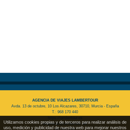
AGENCIA DE VIAJES LAMBERTOUR
Avda. 13 de octubre, 10 Los Alcazares, 30710, Murcia - España
T.: 968 170 440
https://lambertour.es
Utilizamos cookies propias y de terceros para realizar análisis de
empresas@lambertour.net
uso, medición y publicidad de nuestra web para mejorar nuestros
MU 061-2-06