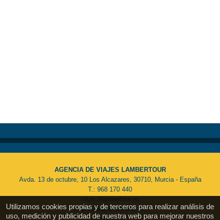
AGENCIA DE VIAJES LAMBERTOUR
Avda. 13 de octubre, 10 Los Alcazares, 30710, Murcia - España
T.: 968 170 440
https://lambertour.es
Utilizamos cookies propias y de terceros para realizar análisis de
empresas@lambertour.net
uso, medición y publicidad de nuestra web para mejorar nuestros
MU 061-2-06