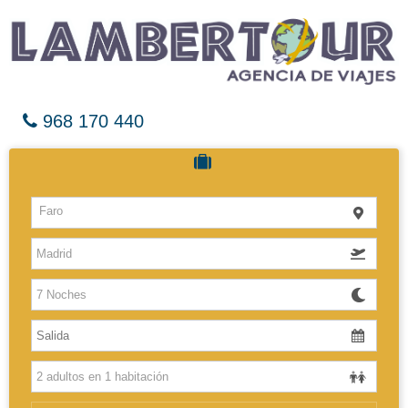
968 170 440
Cruceros
Faro
Hoteles
Vuelos
El Caribe
Europa
Africa