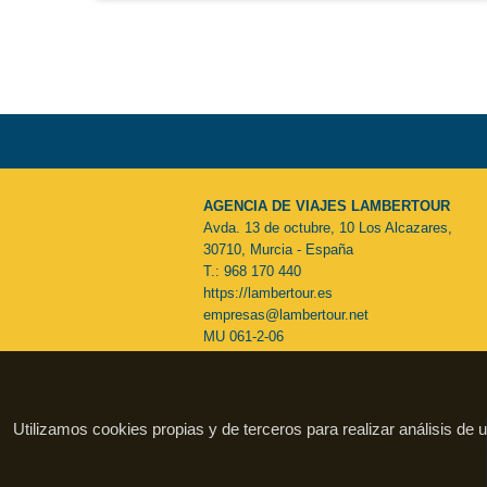
AGENCIA DE VIAJES LAMBERTOUR
Avda. 13 de octubre, 10 Los Alcazares,
30710, Murcia - España
T.: 968 170 440
https://lambertour.es
empresas@lambertour.net
MU 061-2-06
Utilizamos cookies propias y de terceros para realizar análisis de