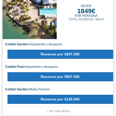
DESDE
1849€
POR PERSONA
TOTAL RESERVA: 3697€
Confort Garden
Alojamiento y desayuno
Reservar
por
3697.00€
Confort Pool
Alojamiento y desayuno
Reservar
por
3907.00€
Confort Garden
Media Pension
Reservar
por
4135.00€
Ver más tarifas