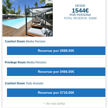
DESDE
1544€
POR PERSONA
TOTAL RESERVA: 3088€
Comfort Room
Media Pension
Reservar
por
3088.00€
Privilege Room
Media Pension
Reservar
por
3466.00€
Comfort Room
Todo Incluido
Reservar
por
3718.00€
Ver más tarifas