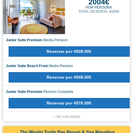
2004€
POR PERSONA
TOTAL RESERVA: 4008€
Junior Suite Premium
Media Pension
Reservar
por
4008.00€
Junior Suite Beach Front
Media Pension
Reservar
por
4508.00€
Junior Suite Premium
Pension Completa
Reservar
por
4576.00€
Ver más tarifas
The Westin Turtle Bay Resort & Spa Mauritius