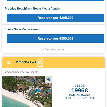
Prestige Beachfront Room
Media Pension
Reservar
por
4205.00€
Junior Suite
Media Pension
Reservar
por
4380.00€
Ver más tarifas
Ambre
11
COASTAL ROAD, PALMAR
DESDE
1996€
POR PERSONA
TOTAL RESERVA: 3991€