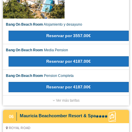
Bang On Beach Room
Alojamiento y desayuno
Reservar
por
3557.00€
Bang On Beach Room
Media Pension
Reservar
por
4187.00€
Bang On Beach Room
Pension Completa
Reservar
por
4187.00€
Ver más tarifas
Mauricia Beachcomber Resort & Spa
06
ROYAL ROAD