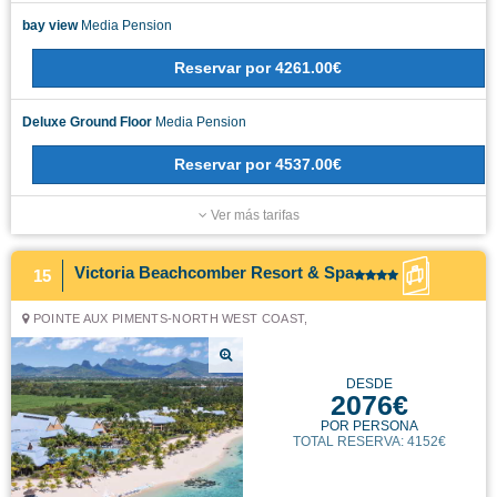
bay view
Media Pension
Reservar
por
4261.00€
Deluxe Ground Floor
Media Pension
Reservar
por
4537.00€
Ver más tarifas
Victoria Beachcomber Resort & Spa
15
POINTE AUX PIMENTS-NORTH WEST COAST,
DESDE
2076€
POR PERSONA
TOTAL RESERVA: 4152€