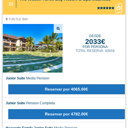
13
TURTLE BAY
DESDE
2033€
POR PERSONA
TOTAL RESERVA: 4065€
Junior Suite
Media Pension
Reservar
por
4065.00€
Junior Suite
Pension Completa
Reservar
por
4782.00€
Heavenly Family Junior Suite
Media Pension