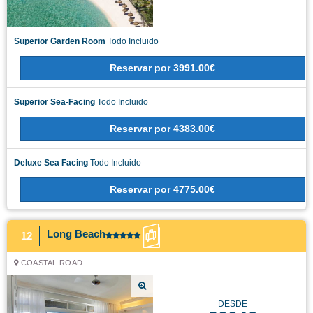
Superior Garden Room
Todo Incluido
Reservar
por
3991.00€
Superior Sea-Facing
Todo Incluido
Reservar
por
4383.00€
Deluxe Sea Facing
Todo Incluido
Reservar
por
4775.00€
Long Beach
12
COASTAL ROAD
DESDE