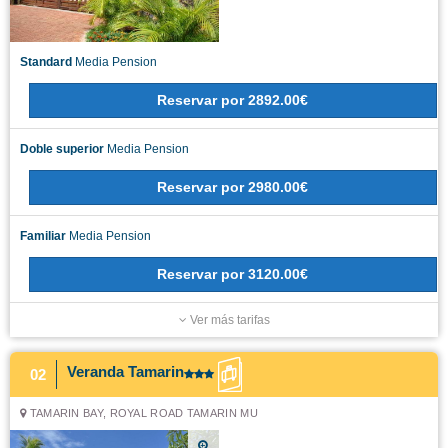
Standard
Media Pension
Reservar
por
2892.00€
Doble superior
Media Pension
Reservar
por
2980.00€
Familiar
Media Pension
Reservar
por
3120.00€
Ver más tarifas
Veranda Tamarin
02
TAMARIN BAY, ROYAL ROAD TAMARIN MU