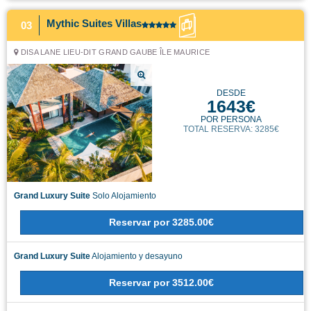
Mythic Suites Villas
03
DISA LANE LIEU-DIT GRAND GAUBE ÎLE MAURICE
DESDE
1643€
POR PERSONA
TOTAL RESERVA: 3285€
Grand Luxury Suite
Solo Alojamiento
Reservar
por
3285.00€
Grand Luxury Suite
Alojamiento y desayuno
Reservar
por
3512.00€