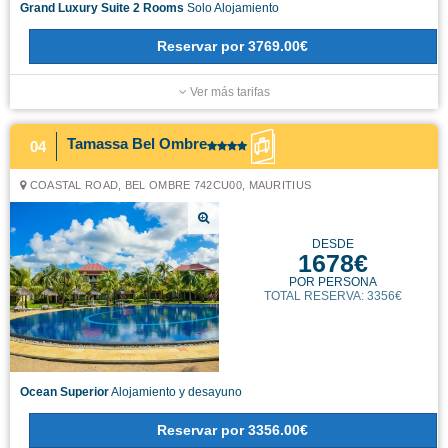
Grand Luxury Suite 2 Rooms
Solo Alojamiento
Reservar
por
3769.00€
Ver más tarifas
Tamassa Bel Ombre
04
COASTAL ROAD, BEL OMBRE 742CU00, MAURITIUS
DESDE
1678€
POR PERSONA
TOTAL RESERVA: 3356€
Ocean Superior
Alojamiento y desayuno
Reservar
por
3356.00€