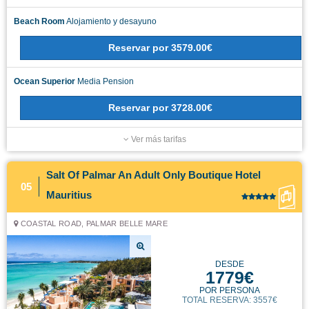
Beach Room
Alojamiento y desayuno
Reservar
por
3579.00€
Ocean Superior
Media Pension
Reservar
por
3728.00€
Ver más tarifas
Salt Of Palmar An Adult Only Boutique Hotel
05
Mauritius
COASTAL ROAD, PALMAR BELLE MARE
DESDE
1779€
POR PERSONA
TOTAL RESERVA: 3557€