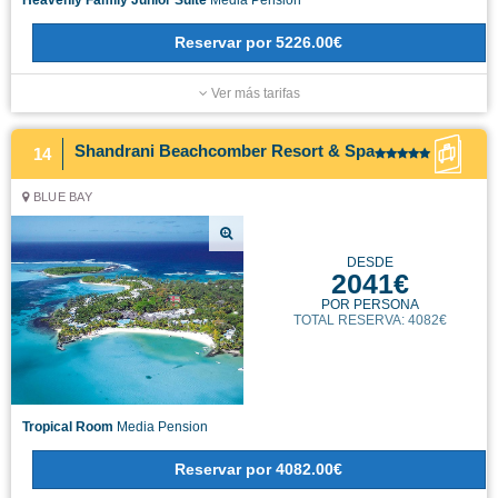
Reservar
por
5226.00€
Ver más tarifas
Shandrani Beachcomber Resort & Spa
14
BLUE BAY
DESDE
2041€
POR PERSONA
TOTAL RESERVA: 4082€
Tropical Room
Media Pension
Reservar
por
4082.00€