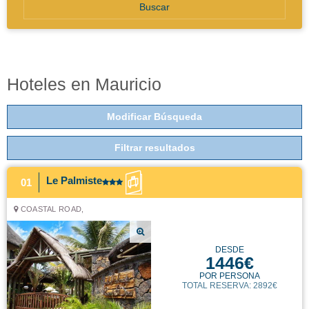
Buscar
Hoteles en Mauricio
Modificar Búsqueda
Filtrar resultados
Le Palmiste
01
COASTAL ROAD,
DESDE
1446€
POR PERSONA
TOTAL RESERVA: 2892€