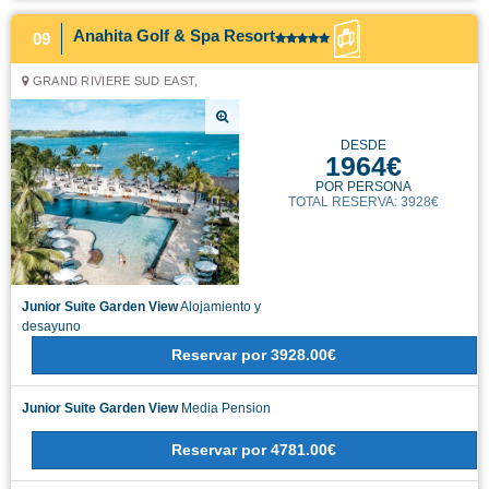
Anahita Golf & Spa Resort
09
GRAND RIVIERE SUD EAST,
DESDE
1964€
POR PERSONA
TOTAL RESERVA: 3928€
Junior Suite Garden View
Alojamiento y
desayuno
Reservar
por
3928.00€
Junior Suite Garden View
Media Pension
Reservar
por
4781.00€