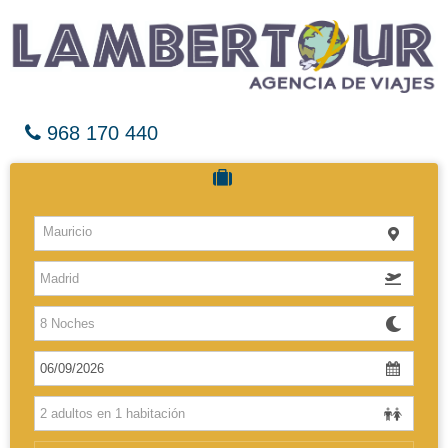
968 170 440
Cruceros
Mauricio
Hoteles
Vuelos
El Caribe
Europa
Africa