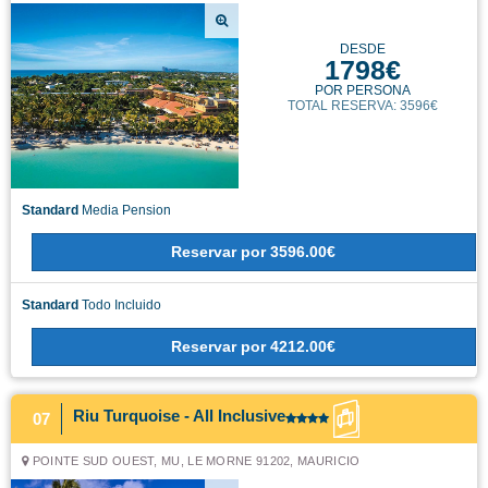
DESDE
1798€
POR PERSONA
TOTAL RESERVA: 3596€
Standard
Media Pension
Reservar
por
3596.00€
Standard
Todo Incluido
Reservar
por
4212.00€
Riu Turquoise - All Inclusive
07
POINTE SUD OUEST, MU, LE MORNE 91202, MAURICIO