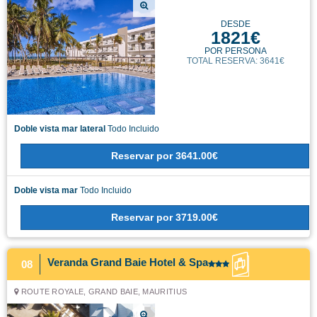
DESDE
1821€
POR PERSONA
TOTAL RESERVA: 3641€
Doble vista mar lateral
Todo Incluido
Reservar
por
3641.00€
Doble vista mar
Todo Incluido
Reservar
por
3719.00€
Veranda Grand Baie Hotel & Spa
08
ROUTE ROYALE, GRAND BAIE, MAURITIUS