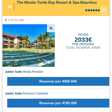
The Westin Turtle Bay Resort & Spa Mauritius
08
TURTLE BAY
DESDE
2033€
POR PERSONA
TOTAL RESERVA: 4065€
Junior Suite
Media Pension
Reservar
por
4065.00€
Junior Suite
Pension Completa
Reservar
por
4782.00€