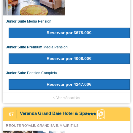
Junior Suite
Media Pension
Reservar
por
3678.00€
Junior Suite Premium
Media Pension
Reservar
por
4008.00€
Junior Suite
Pension Completa
Reservar
por
4247.00€
Ver más tarifas
Veranda Grand Baie Hotel & Spa
07
ROUTE ROYALE, GRAND BAIE, MAURITIUS