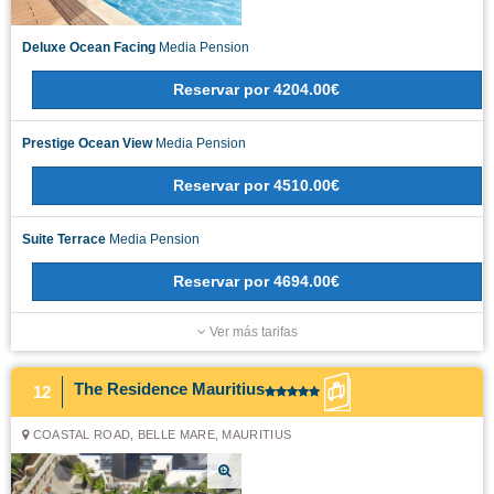
Deluxe Ocean Facing
Media Pension
Reservar
por
4204.00€
Prestige Ocean View
Media Pension
Reservar
por
4510.00€
Suite Terrace
Media Pension
Reservar
por
4694.00€
Ver más tarifas
The Residence Mauritius
12
COASTAL ROAD, BELLE MARE, MAURITIUS