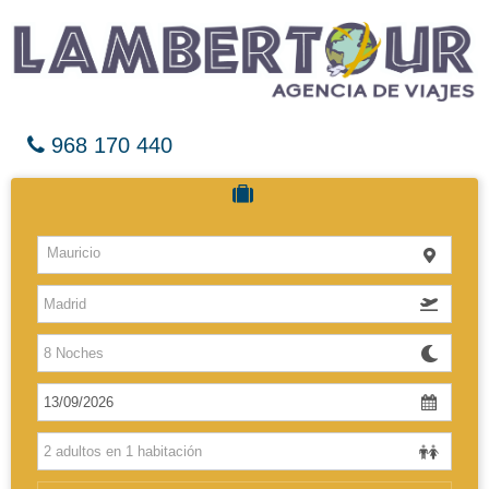
968 170 440
Cruceros
Mauricio
Hoteles
Vuelos
El Caribe
Europa
Africa