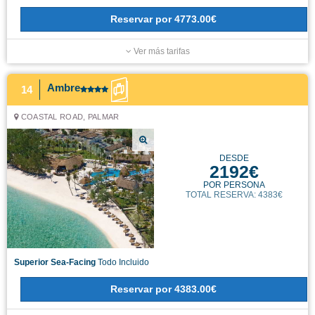
Reservar
por
4773.00€
Ver más tarifas
Ambre
14
COASTAL ROAD, PALMAR
DESDE
2192€
POR PERSONA
TOTAL RESERVA: 4383€
Superior Sea-Facing
Todo Incluido
Reservar
por
4383.00€