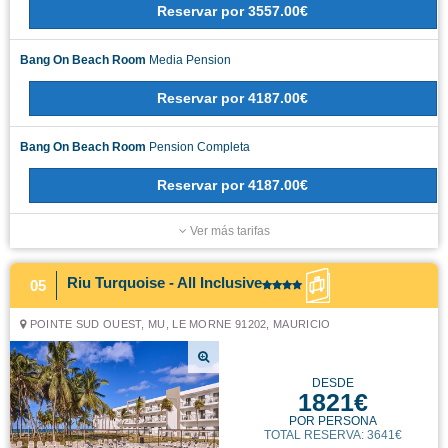
Reservar
por
3557.00€
Bang On Beach Room
Media Pension
Reservar
por
4187.00€
Bang On Beach Room
Pension Completa
Reservar
por
4187.00€
Ver más tarifas
Riu Turquoise - All Inclusive
05
POINTE SUD OUEST, MU, LE MORNE 91202, MAURICIO
DESDE
1821€
POR PERSONA
TOTAL RESERVA: 3641€