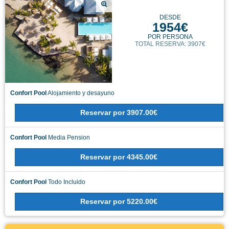
DESDE
1954€
POR PERSONA
TOTAL RESERVA: 3907€
Confort Pool
Alojamiento y desayuno
Reservar
por
3907.00€
Confort Pool
Media Pension
Reservar
por
4345.00€
Confort Pool
Todo Incluido
Reservar
por
5220.00€