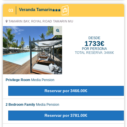
Veranda Tamarin
03
TAMARIN BAY, ROYAL ROAD TAMARIN MU
DESDE
1733€
POR PERSONA
TOTAL RESERVA: 3466€
Privilege Room
Media Pension
Reservar
por
3466.00€
2 Bedroom Family
Media Pension
Reservar
por
3781.00€