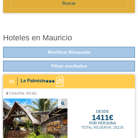
Buscar
Hoteles en Mauricio
Modificar Búsqueda
Filtrar resultados
Le Palmiste
01
COASTAL ROAD,
DESDE
1411€
POR PERSONA
TOTAL RESERVA: 2822€