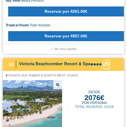
bay view
Media Pension
Reservar
por
4261.00€
Tropical Room
Todo Incluido
Reservar
por
4957.00€
Ver más tarifas
Victoria Beachcomber Resort & Spa
10
POINTE AUX PIMENTS-NORTH WEST COAST,
DESDE
2076€
POR PERSONA
TOTAL RESERVA: 4152€