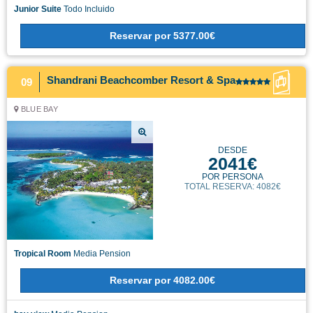
Junior Suite
Todo Incluido
Reservar
por
5377.00€
Shandrani Beachcomber Resort & Spa
09
BLUE BAY
DESDE
2041€
POR PERSONA
TOTAL RESERVA: 4082€
Tropical Room
Media Pension
Reservar
por
4082.00€